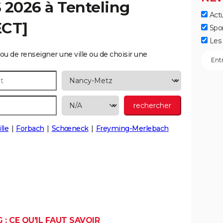
S 2026 à
Tenteling
Actu
ECT]
Spo
Les 
ou de renseigner une ville ou de choisir une
lle
Forbach
Schœneck
Freyming-Merlebach
: CE QU'IL FAUT SAVOIR