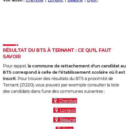
Voir aussi :
Chenôve
Longvic
Beaune
Dijon
City break
Voyage de noces
Climat
Destinations
Voyage nature
Forum
+
PHOTO
GUIDES D'ACHAT
BONS PLANS
CARTE DE VOEUX
RÉSULTAT DU BTS À TERNANT : CE QU'IL FAUT
Carte Bonne année
Carte Pâques
Carte de Noël
Carte Saint-Valentin
Carte d'anniversaire
DICTIONNAIRE
SAVOIR
Biographies
Expressions
Dictionnaire
Citations
Proverbes
PROGRAMME TV
Pour rappel,
la commune de rattachement d'un candidat au
BTS correspond à celle de l'établissement scolaire où il est
COPAINS D'AVANT
inscrit
. Pour trouver des résultats du BTS à proximité de
Ternant (21220), vous pouvez par exemple consulter la liste
Se connecter
Collèges
Universités
Service militaire
S'inscrire
Lycées
Primaires
Entreprises
Avis de recherche
AVIS DE DÉCÈS
des candidats dans l'une des communes suivantes :
FORUM
Chenôve
Longvic
Lifestyle
Sport
Television
Cinema
Bricolage
Culture
Auto
Voyage
Beaune