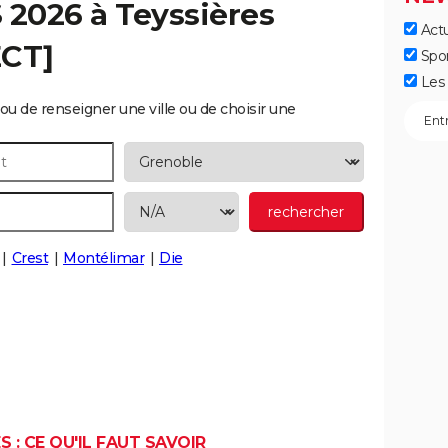
S 2026 à
Teyssières
Actu
ECT]
Spo
Les 
ou de renseigner une ville ou de choisir une
Crest
Montélimar
Die
 : CE QU'IL FAUT SAVOIR