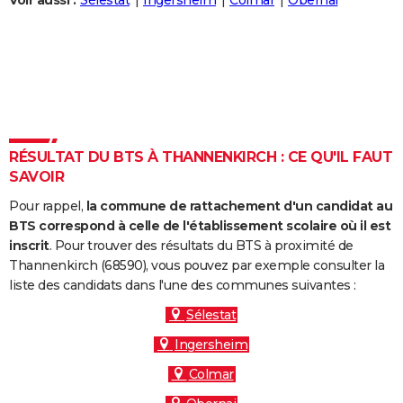
Voir aussi :
Sélestat
Ingersheim
Colmar
Obernai
City break
Voyage de noces
Climat
Destinations
Voyage nature
Forum
+
PHOTO
GUIDES D'ACHAT
BONS PLANS
CARTE DE VOEUX
RÉSULTAT DU BTS À THANNENKIRCH : CE QU'IL FAUT
Carte Bonne année
Carte Pâques
Carte de Noël
Carte Saint-Valentin
Carte d'anniversaire
DICTIONNAIRE
SAVOIR
Biographies
Expressions
Dictionnaire
Citations
Proverbes
PROGRAMME TV
Pour rappel,
la commune de rattachement d'un candidat au
BTS correspond à celle de l'établissement scolaire où il est
COPAINS D'AVANT
inscrit
. Pour trouver des résultats du BTS à proximité de
Thannenkirch (68590), vous pouvez par exemple consulter la
Se connecter
Collèges
Universités
Service militaire
S'inscrire
Lycées
Primaires
Entreprises
Avis de recherche
AVIS DE DÉCÈS
liste des candidats dans l'une des communes suivantes :
FORUM
Sélestat
Ingersheim
Lifestyle
Sport
Television
Cinema
Bricolage
Culture
Auto
Voyage
Colmar