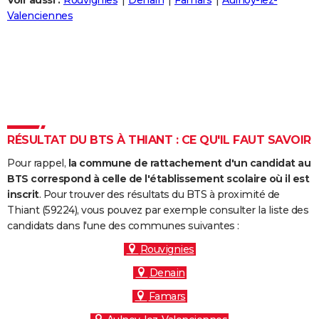
Voir aussi :
Rouvignies
Denain
Famars
Aulnoy-lez-
City break
Voyage de noces
Climat
Destinations
Voyage nature
Forum
+
Valenciennes
PHOTO
GUIDES D'ACHAT
BONS PLANS
CARTE DE VOEUX
Carte Bonne année
Carte Pâques
Carte de Noël
Carte Saint-Valentin
Carte d'anniversaire
DICTIONNAIRE
RÉSULTAT DU BTS À THIANT : CE QU'IL FAUT SAVOIR
Biographies
Expressions
Dictionnaire
Citations
Proverbes
PROGRAMME TV
Pour rappel,
la commune de rattachement d'un candidat au
BTS correspond à celle de l'établissement scolaire où il est
COPAINS D'AVANT
inscrit
. Pour trouver des résultats du BTS à proximité de
Thiant (59224), vous pouvez par exemple consulter la liste des
Se connecter
Collèges
Universités
Service militaire
S'inscrire
Lycées
Primaires
Entreprises
Avis de recherche
AVIS DE DÉCÈS
candidats dans l'une des communes suivantes :
FORUM
Rouvignies
Denain
Lifestyle
Sport
Television
Cinema
Bricolage
Culture
Auto
Voyage
Famars