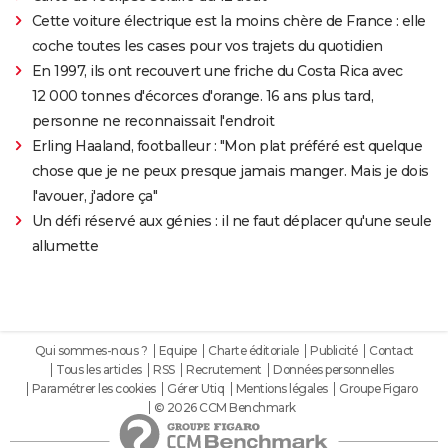
Cette voiture électrique est la moins chère de France : elle
coche toutes les cases pour vos trajets du quotidien
En 1997, ils ont recouvert une friche du Costa Rica avec
12 000 tonnes d'écorces d'orange. 16 ans plus tard,
personne ne reconnaissait l'endroit
Erling Haaland, footballeur : "Mon plat préféré est quelque
chose que je ne peux presque jamais manger. Mais je dois
l'avouer, j'adore ça"
Un défi réservé aux génies : il ne faut déplacer qu'une seule
allumette
Qui sommes-nous ?
Equipe
Charte éditoriale
Publicité
Contact
Tous les articles
RSS
Recrutement
Données personnelles
Paramétrer les cookies
Gérer Utiq
Mentions légales
Groupe Figaro
© 2026 CCM Benchmark