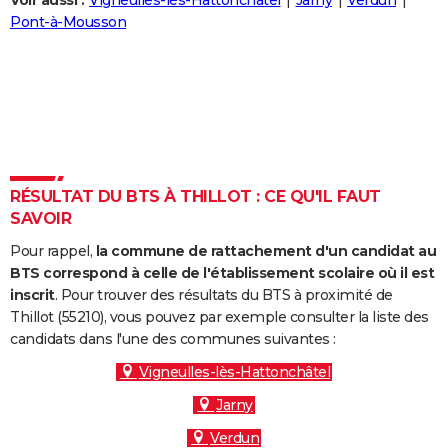
Voir aussi :
Vigneulles-lès-Hattonchâtel
Jarny
Verdun
City break
Voyage de noces
Climat
Destinations
Voyage nature
Forum
+
Pont-à-Mousson
PHOTO
GUIDES D'ACHAT
BONS PLANS
CARTE DE VOEUX
Carte Bonne année
Carte Pâques
Carte de Noël
Carte Saint-Valentin
Carte d'anniversaire
DICTIONNAIRE
RÉSULTAT DU BTS À THILLOT : CE QU'IL FAUT
SAVOIR
Biographies
Expressions
Dictionnaire
Citations
Proverbes
PROGRAMME TV
Pour rappel,
la commune de rattachement d'un candidat au
COPAINS D'AVANT
BTS correspond à celle de l'établissement scolaire où il est
inscrit
. Pour trouver des résultats du BTS à proximité de
Se connecter
Collèges
Universités
Service militaire
S'inscrire
Lycées
Primaires
Entreprises
Avis de recherche
AVIS DE DÉCÈS
Thillot (55210), vous pouvez par exemple consulter la liste des
candidats dans l'une des communes suivantes :
FORUM
Vigneulles-lès-Hattonchâtel
Lifestyle
Sport
Television
Cinema
Bricolage
Culture
Auto
Voyage
Jarny
Verdun