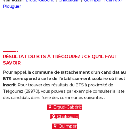
Voir aussi :
Ergué-Gabéric
Châteaulin
Quimper
Carhaix-
City break
Voyage de noces
Climat
Destinations
Voyage nature
Forum
+
Plouguer
PHOTO
GUIDES D'ACHAT
BONS PLANS
CARTE DE VOEUX
Carte Bonne année
Carte Pâques
Carte de Noël
Carte Saint-Valentin
Carte d'anniversaire
DICTIONNAIRE
RÉSULTAT DU BTS À TRÉGOUREZ : CE QU'IL FAUT
SAVOIR
Biographies
Expressions
Dictionnaire
Citations
Proverbes
PROGRAMME TV
Pour rappel,
la commune de rattachement d'un candidat au
COPAINS D'AVANT
BTS correspond à celle de l'établissement scolaire où il est
inscrit
. Pour trouver des résultats du BTS à proximité de
Se connecter
Collèges
Universités
Service militaire
S'inscrire
Lycées
Primaires
Entreprises
Avis de recherche
AVIS DE DÉCÈS
Trégourez (29970), vous pouvez par exemple consulter la liste
des candidats dans l'une des communes suivantes :
FORUM
Ergué-Gabéric
Lifestyle
Sport
Television
Cinema
Bricolage
Culture
Auto
Voyage
Châteaulin
Quimper