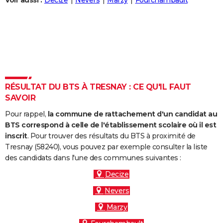
Voir aussi :
Decize
Nevers
Marzy
Fourchambault
City break
Voyage de noces
Climat
Destinations
Voyage nature
Forum
+
PHOTO
GUIDES D'ACHAT
BONS PLANS
CARTE DE VOEUX
RÉSULTAT DU BTS À TRESNAY : CE QU'IL FAUT
Carte Bonne année
Carte Pâques
Carte de Noël
Carte Saint-Valentin
Carte d'anniversaire
DICTIONNAIRE
SAVOIR
Biographies
Expressions
Dictionnaire
Citations
Proverbes
PROGRAMME TV
Pour rappel,
la commune de rattachement d'un candidat au
BTS correspond à celle de l'établissement scolaire où il est
COPAINS D'AVANT
inscrit
. Pour trouver des résultats du BTS à proximité de
Tresnay (58240), vous pouvez par exemple consulter la liste
Se connecter
Collèges
Universités
Service militaire
S'inscrire
Lycées
Primaires
Entreprises
Avis de recherche
AVIS DE DÉCÈS
des candidats dans l'une des communes suivantes :
FORUM
Decize
Nevers
Lifestyle
Sport
Television
Cinema
Bricolage
Culture
Auto
Voyage
Marzy