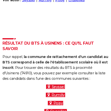
Voir aussi :
Seyssel
Rumilly
Poisy
Cruseilles
City break
Voyage de noces
Climat
Destinations
Voyage nature
Forum
+
PHOTO
GUIDES D'ACHAT
BONS PLANS
CARTE DE VOEUX
RÉSULTAT DU BTS À USINENS : CE QU'IL FAUT
Carte Bonne année
Carte Pâques
Carte de Noël
Carte Saint-Valentin
Carte d'anniversaire
DICTIONNAIRE
SAVOIR
Biographies
Expressions
Dictionnaire
Citations
Proverbes
PROGRAMME TV
Pour rappel,
la commune de rattachement d'un candidat au
BTS correspond à celle de l'établissement scolaire où il est
COPAINS D'AVANT
inscrit
. Pour trouver des résultats du BTS à proximité
d'Usinens (74910), vous pouvez par exemple consulter la liste
Se connecter
Collèges
Universités
Service militaire
S'inscrire
Lycées
Primaires
Entreprises
Avis de recherche
AVIS DE DÉCÈS
des candidats dans l'une des communes suivantes :
FORUM
Seyssel
Rumilly
Lifestyle
Sport
Television
Cinema
Bricolage
Culture
Auto
Voyage
Poisy