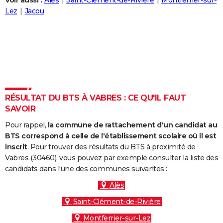
Voir aussi :
Alès
Saint-Clément-de-Rivière
Montferrier-sur-
City break
Voyage de noces
Climat
Destinations
Voyage nature
Forum
+
Lez
Jacou
PHOTO
GUIDES D'ACHAT
BONS PLANS
CARTE DE VOEUX
Carte Bonne année
Carte Pâques
Carte de Noël
Carte Saint-Valentin
Carte d'anniversaire
DICTIONNAIRE
RÉSULTAT DU BTS À VABRES : CE QU'IL FAUT
SAVOIR
Biographies
Expressions
Dictionnaire
Citations
Proverbes
PROGRAMME TV
Pour rappel,
la commune de rattachement d'un candidat au
COPAINS D'AVANT
BTS correspond à celle de l'établissement scolaire où il est
inscrit
. Pour trouver des résultats du BTS à proximité de
Se connecter
Collèges
Universités
Service militaire
S'inscrire
Lycées
Primaires
Entreprises
Avis de recherche
AVIS DE DÉCÈS
Vabres (30460), vous pouvez par exemple consulter la liste des
candidats dans l'une des communes suivantes :
FORUM
Alès
Lifestyle
Sport
Television
Cinema
Bricolage
Culture
Auto
Voyage
Saint-Clément-de-Rivière
Montferrier-sur-Lez