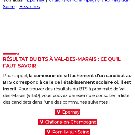
Voir aussi :
Épernay
Châlons-en-Champagne
Romilly-sur-
City break
Voyage de noces
Climat
Destinations
Voyage nature
Forum
+
Seine
Bezannes
PHOTO
GUIDES D'ACHAT
BONS PLANS
CARTE DE VOEUX
Carte Bonne année
Carte Pâques
Carte de Noël
Carte Saint-Valentin
Carte d'anniversaire
DICTIONNAIRE
RÉSULTAT DU BTS À VAL-DES-MARAIS : CE QU'IL
FAUT SAVOIR
Biographies
Expressions
Dictionnaire
Citations
Proverbes
PROGRAMME TV
Pour rappel,
la commune de rattachement d'un candidat au
COPAINS D'AVANT
BTS correspond à celle de l'établissement scolaire où il est
inscrit
. Pour trouver des résultats du BTS à proximité de Val-
Se connecter
Collèges
Universités
Service militaire
S'inscrire
Lycées
Primaires
Entreprises
Avis de recherche
AVIS DE DÉCÈS
des-Marais (51130), vous pouvez par exemple consulter la liste
des candidats dans l'une des communes suivantes :
FORUM
Épernay
Lifestyle
Sport
Television
Cinema
Bricolage
Culture
Auto
Voyage
Châlons-en-Champagne
Romilly-sur-Seine