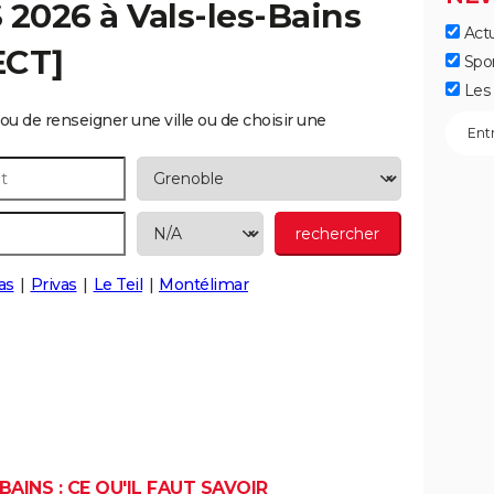
S 2026 à
Vals-les-Bains
Actu
ECT]
Spo
Les 
ou de renseigner une ville ou de choisir une
as
Privas
Le Teil
Montélimar
AINS : CE QU'IL FAUT SAVOIR