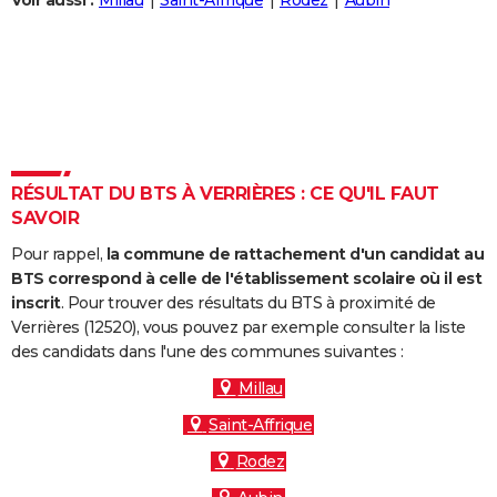
Voir aussi :
Millau
Saint-Affrique
Rodez
Aubin
City break
Voyage de noces
Climat
Destinations
Voyage nature
Forum
+
PHOTO
GUIDES D'ACHAT
BONS PLANS
CARTE DE VOEUX
RÉSULTAT DU BTS À VERRIÈRES : CE QU'IL FAUT
Carte Bonne année
Carte Pâques
Carte de Noël
Carte Saint-Valentin
Carte d'anniversaire
DICTIONNAIRE
SAVOIR
Biographies
Expressions
Dictionnaire
Citations
Proverbes
PROGRAMME TV
Pour rappel,
la commune de rattachement d'un candidat au
BTS correspond à celle de l'établissement scolaire où il est
COPAINS D'AVANT
inscrit
. Pour trouver des résultats du BTS à proximité de
Verrières (12520), vous pouvez par exemple consulter la liste
Se connecter
Collèges
Universités
Service militaire
S'inscrire
Lycées
Primaires
Entreprises
Avis de recherche
AVIS DE DÉCÈS
des candidats dans l'une des communes suivantes :
FORUM
Millau
Saint-Affrique
Lifestyle
Sport
Television
Cinema
Bricolage
Culture
Auto
Voyage
Rodez