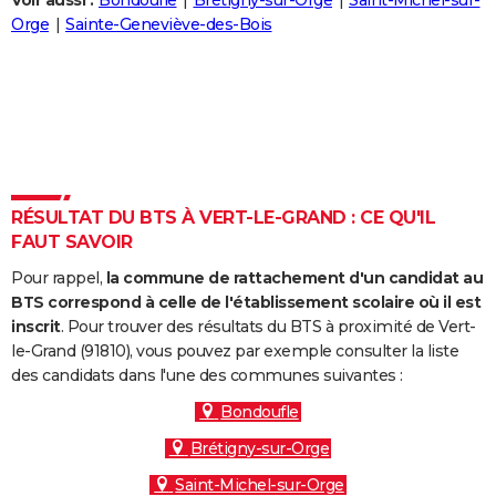
Voir aussi :
Bondoufle
Brétigny-sur-Orge
Saint-Michel-sur-
City break
Voyage de noces
Climat
Destinations
Voyage nature
Forum
+
Orge
Sainte-Geneviève-des-Bois
PHOTO
GUIDES D'ACHAT
BONS PLANS
CARTE DE VOEUX
Carte Bonne année
Carte Pâques
Carte de Noël
Carte Saint-Valentin
Carte d'anniversaire
DICTIONNAIRE
RÉSULTAT DU BTS À VERT-LE-GRAND : CE QU'IL
FAUT SAVOIR
Biographies
Expressions
Dictionnaire
Citations
Proverbes
PROGRAMME TV
Pour rappel,
la commune de rattachement d'un candidat au
COPAINS D'AVANT
BTS correspond à celle de l'établissement scolaire où il est
inscrit
. Pour trouver des résultats du BTS à proximité de Vert-
Se connecter
Collèges
Universités
Service militaire
S'inscrire
Lycées
Primaires
Entreprises
Avis de recherche
AVIS DE DÉCÈS
le-Grand (91810), vous pouvez par exemple consulter la liste
des candidats dans l'une des communes suivantes :
FORUM
Bondoufle
Lifestyle
Sport
Television
Cinema
Bricolage
Culture
Auto
Voyage
Brétigny-sur-Orge
Saint-Michel-sur-Orge