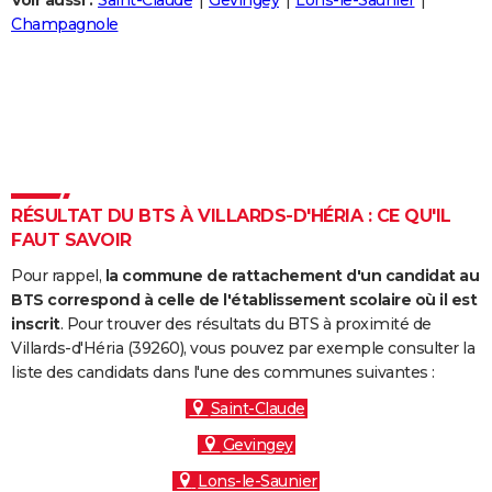
Voir aussi :
Saint-Claude
Gevingey
Lons-le-Saunier
City break
Voyage de noces
Climat
Destinations
Voyage nature
Forum
+
Champagnole
PHOTO
GUIDES D'ACHAT
BONS PLANS
CARTE DE VOEUX
Carte Bonne année
Carte Pâques
Carte de Noël
Carte Saint-Valentin
Carte d'anniversaire
DICTIONNAIRE
RÉSULTAT DU BTS À VILLARDS-D'HÉRIA : CE QU'IL
FAUT SAVOIR
Biographies
Expressions
Dictionnaire
Citations
Proverbes
PROGRAMME TV
Pour rappel,
la commune de rattachement d'un candidat au
COPAINS D'AVANT
BTS correspond à celle de l'établissement scolaire où il est
inscrit
. Pour trouver des résultats du BTS à proximité de
Se connecter
Collèges
Universités
Service militaire
S'inscrire
Lycées
Primaires
Entreprises
Avis de recherche
AVIS DE DÉCÈS
Villards-d'Héria (39260), vous pouvez par exemple consulter la
liste des candidats dans l'une des communes suivantes :
FORUM
Saint-Claude
Lifestyle
Sport
Television
Cinema
Bricolage
Culture
Auto
Voyage
Gevingey
Lons-le-Saunier