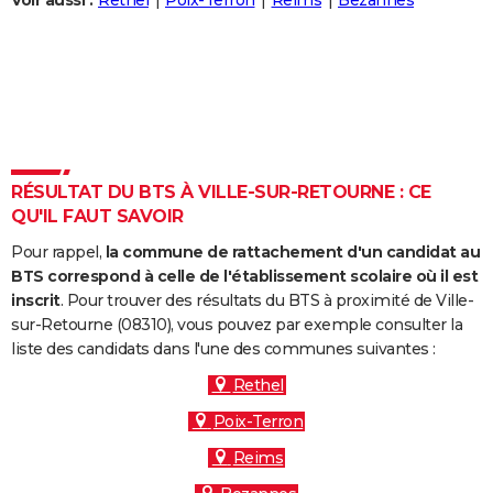
Voir aussi :
Rethel
Poix-Terron
Reims
Bezannes
City break
Voyage de noces
Climat
Destinations
Voyage nature
Forum
+
PHOTO
GUIDES D'ACHAT
BONS PLANS
CARTE DE VOEUX
RÉSULTAT DU BTS À VILLE-SUR-RETOURNE : CE
Carte Bonne année
Carte Pâques
Carte de Noël
Carte Saint-Valentin
Carte d'anniversaire
DICTIONNAIRE
QU'IL FAUT SAVOIR
Biographies
Expressions
Dictionnaire
Citations
Proverbes
PROGRAMME TV
Pour rappel,
la commune de rattachement d'un candidat au
BTS correspond à celle de l'établissement scolaire où il est
COPAINS D'AVANT
inscrit
. Pour trouver des résultats du BTS à proximité de Ville-
sur-Retourne (08310), vous pouvez par exemple consulter la
Se connecter
Collèges
Universités
Service militaire
S'inscrire
Lycées
Primaires
Entreprises
Avis de recherche
AVIS DE DÉCÈS
liste des candidats dans l'une des communes suivantes :
FORUM
Rethel
Poix-Terron
Lifestyle
Sport
Television
Cinema
Bricolage
Culture
Auto
Voyage
Reims