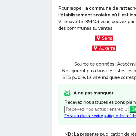
Pour rappel,
la commune de rattache
l'établissement scolaire où il est ins
Villenavotte (89140), vous pouvez par 
des communes suivantes :
Sens
Auxerre
Source de données : Académie 
Ne figurent pas dans ces listes les 
BTS publié. La ville indiquée corres
A ne pas manquer
Recevez nos astuces et bons plans
J
En savoir plus sur notre politique de confiden
NB : La présente publication de rés