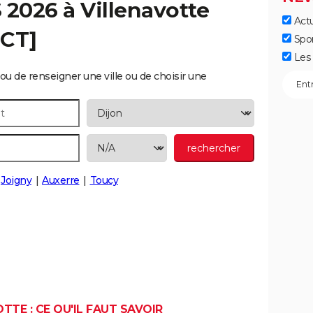
S 2026 à
Villenavotte
Actu
ECT]
Spo
Les 
ou de renseigner une ville ou de choisir une
Joigny
Auxerre
Toucy
TTE : CE QU'IL FAUT SAVOIR