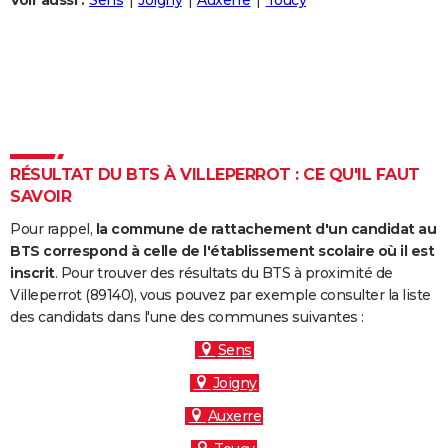
Voir aussi :
Sens
Joigny
Auxerre
Toucy
City break
Voyage de noces
Climat
Destinations
Voyage nature
Forum
+
PHOTO
GUIDES D'ACHAT
BONS PLANS
CARTE DE VOEUX
RÉSULTAT DU BTS À VILLEPERROT : CE QU'IL FAUT
Carte Bonne année
Carte Pâques
Carte de Noël
Carte Saint-Valentin
Carte d'anniversaire
DICTIONNAIRE
SAVOIR
Biographies
Expressions
Dictionnaire
Citations
Proverbes
PROGRAMME TV
Pour rappel,
la commune de rattachement d'un candidat au
BTS correspond à celle de l'établissement scolaire où il est
COPAINS D'AVANT
inscrit
. Pour trouver des résultats du BTS à proximité de
Villeperrot (89140), vous pouvez par exemple consulter la liste
Se connecter
Collèges
Universités
Service militaire
S'inscrire
Lycées
Primaires
Entreprises
Avis de recherche
AVIS DE DÉCÈS
des candidats dans l'une des communes suivantes :
FORUM
Sens
Joigny
Lifestyle
Sport
Television
Cinema
Bricolage
Culture
Auto
Voyage
Auxerre