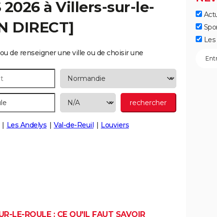
S 2026 à
Villers-sur-le-
Actu
EN DIRECT]
Spo
Les 
ou de renseigner une ville ou de choisir une
Les Andelys
Val-de-Reuil
Louviers
R-LE-ROULE : CE QU'IL FAUT SAVOIR