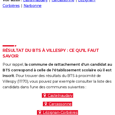
Voir aussi :
Castelnaudary
Carcassonne
Lézignan-
City break
Voyage de noces
Climat
Destinations
Voyage nature
Forum
+
Corbières
Narbonne
PHOTO
GUIDES D'ACHAT
BONS PLANS
CARTE DE VOEUX
Carte Bonne année
Carte Pâques
Carte de Noël
Carte Saint-Valentin
Carte d'anniversaire
DICTIONNAIRE
RÉSULTAT DU BTS À VILLESPY : CE QU'IL FAUT
SAVOIR
Biographies
Expressions
Dictionnaire
Citations
Proverbes
PROGRAMME TV
Pour rappel,
la commune de rattachement d'un candidat au
COPAINS D'AVANT
BTS correspond à celle de l'établissement scolaire où il est
inscrit
. Pour trouver des résultats du BTS à proximité de
Se connecter
Collèges
Universités
Service militaire
S'inscrire
Lycées
Primaires
Entreprises
Avis de recherche
AVIS DE DÉCÈS
Villespy (11170), vous pouvez par exemple consulter la liste des
candidats dans l'une des communes suivantes :
FORUM
Castelnaudary
Lifestyle
Sport
Television
Cinema
Bricolage
Culture
Auto
Voyage
Carcassonne
Lézignan-Corbières