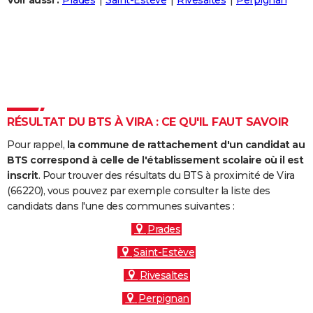
Voir aussi :
Prades
Saint-Estève
Rivesaltes
Perpignan
City break
Voyage de noces
Climat
Destinations
Voyage nature
Forum
+
PHOTO
GUIDES D'ACHAT
BONS PLANS
CARTE DE VOEUX
RÉSULTAT DU BTS À VIRA : CE QU'IL FAUT SAVOIR
Carte Bonne année
Carte Pâques
Carte de Noël
Carte Saint-Valentin
Carte d'anniversaire
DICTIONNAIRE
Pour rappel,
la commune de rattachement d'un candidat au
Biographies
Expressions
Dictionnaire
Citations
Proverbes
PROGRAMME TV
BTS correspond à celle de l'établissement scolaire où il est
inscrit
. Pour trouver des résultats du BTS à proximité de Vira
COPAINS D'AVANT
(66220), vous pouvez par exemple consulter la liste des
candidats dans l'une des communes suivantes :
Se connecter
Collèges
Universités
Service militaire
S'inscrire
Lycées
Primaires
Entreprises
Avis de recherche
AVIS DE DÉCÈS
Prades
FORUM
Saint-Estève
Lifestyle
Sport
Television
Cinema
Bricolage
Culture
Auto
Voyage
Rivesaltes
Perpignan