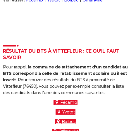
Voir aussi :
Fécamp
Yvetot
Bolbec
Offranville
City break
Voyage de noces
Climat
Destinations
Voyage nature
Forum
+
PHOTO
GUIDES D'ACHAT
BONS PLANS
CARTE DE VOEUX
RÉSULTAT DU BTS À VITTEFLEUR : CE QU'IL FAUT
Carte Bonne année
Carte Pâques
Carte de Noël
Carte Saint-Valentin
Carte d'anniversaire
DICTIONNAIRE
SAVOIR
Biographies
Expressions
Dictionnaire
Citations
Proverbes
PROGRAMME TV
Pour rappel,
la commune de rattachement d'un candidat au
BTS correspond à celle de l'établissement scolaire où il est
COPAINS D'AVANT
inscrit
. Pour trouver des résultats du BTS à proximité de
Vittefleur (76450), vous pouvez par exemple consulter la liste
Se connecter
Collèges
Universités
Service militaire
S'inscrire
Lycées
Primaires
Entreprises
Avis de recherche
AVIS DE DÉCÈS
des candidats dans l'une des communes suivantes :
FORUM
Fécamp
Yvetot
Lifestyle
Sport
Television
Cinema
Bricolage
Culture
Auto
Voyage
Bolbec