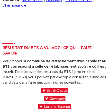
Voir aussi :
Saint-Claude
Gevingey
Lons-le-Saunier
City break
Voyage de noces
Climat
Destinations
Voyage nature
Forum
+
Champagnole
PHOTO
GUIDES D'ACHAT
BONS PLANS
CARTE DE VOEUX
Carte Bonne année
Carte Pâques
Carte de Noël
Carte Saint-Valentin
Carte d'anniversaire
DICTIONNAIRE
RÉSULTAT DU BTS À VULVOZ : CE QU'IL FAUT
SAVOIR
Biographies
Expressions
Dictionnaire
Citations
Proverbes
PROGRAMME TV
Pour rappel,
la commune de rattachement d'un candidat au
COPAINS D'AVANT
BTS correspond à celle de l'établissement scolaire où il est
inscrit
. Pour trouver des résultats du BTS à proximité de
Se connecter
Collèges
Universités
Service militaire
S'inscrire
Lycées
Primaires
Entreprises
Avis de recherche
AVIS DE DÉCÈS
Vulvoz (39360), vous pouvez par exemple consulter la liste des
candidats dans l'une des communes suivantes :
FORUM
Saint-Claude
Lifestyle
Sport
Television
Cinema
Bricolage
Culture
Auto
Voyage
Gevingey
Lons-le-Saunier