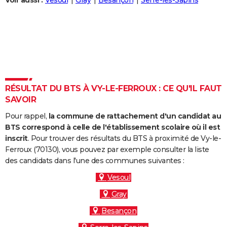
Voir aussi :
Vesoul
Gray
Besançon
Serre-les-Sapins
City break
Voyage de noces
Climat
Destinations
Voyage nature
Forum
+
PHOTO
GUIDES D'ACHAT
BONS PLANS
CARTE DE VOEUX
RÉSULTAT DU BTS À VY-LE-FERROUX : CE QU'IL FAUT
Carte Bonne année
Carte Pâques
Carte de Noël
Carte Saint-Valentin
Carte d'anniversaire
DICTIONNAIRE
SAVOIR
Biographies
Expressions
Dictionnaire
Citations
Proverbes
PROGRAMME TV
Pour rappel,
la commune de rattachement d'un candidat au
BTS correspond à celle de l'établissement scolaire où il est
COPAINS D'AVANT
inscrit
. Pour trouver des résultats du BTS à proximité de Vy-le-
Ferroux (70130), vous pouvez par exemple consulter la liste
Se connecter
Collèges
Universités
Service militaire
S'inscrire
Lycées
Primaires
Entreprises
Avis de recherche
AVIS DE DÉCÈS
des candidats dans l'une des communes suivantes :
FORUM
Vesoul
Gray
Lifestyle
Sport
Television
Cinema
Bricolage
Culture
Auto
Voyage
Besançon