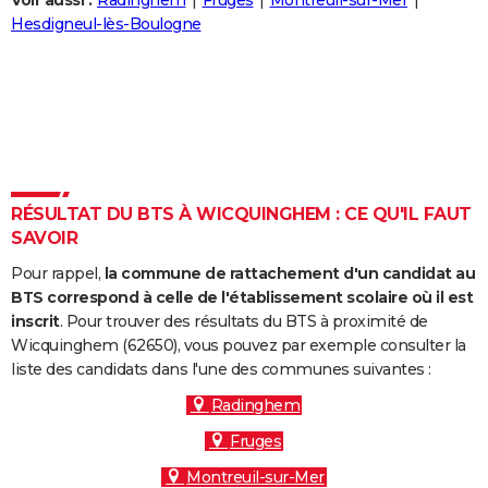
Voir aussi :
Radinghem
Fruges
Montreuil-sur-Mer
City break
Voyage de noces
Climat
Destinations
Voyage nature
Forum
+
Hesdigneul-lès-Boulogne
PHOTO
GUIDES D'ACHAT
BONS PLANS
CARTE DE VOEUX
Carte Bonne année
Carte Pâques
Carte de Noël
Carte Saint-Valentin
Carte d'anniversaire
DICTIONNAIRE
RÉSULTAT DU BTS À WICQUINGHEM : CE QU'IL FAUT
SAVOIR
Biographies
Expressions
Dictionnaire
Citations
Proverbes
PROGRAMME TV
Pour rappel,
la commune de rattachement d'un candidat au
COPAINS D'AVANT
BTS correspond à celle de l'établissement scolaire où il est
inscrit
. Pour trouver des résultats du BTS à proximité de
Se connecter
Collèges
Universités
Service militaire
S'inscrire
Lycées
Primaires
Entreprises
Avis de recherche
AVIS DE DÉCÈS
Wicquinghem (62650), vous pouvez par exemple consulter la
liste des candidats dans l'une des communes suivantes :
FORUM
Radinghem
Lifestyle
Sport
Television
Cinema
Bricolage
Culture
Auto
Voyage
Fruges
Montreuil-sur-Mer