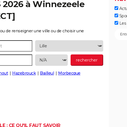
S 2026 à
Winnezeele
Actu
ECT]
Spo
Les 
ou de renseigner une ville ou de choisir une
out
Hazebrouck
Bailleul
Morbecque
E : CE QU'IL FAUT SAVOIR