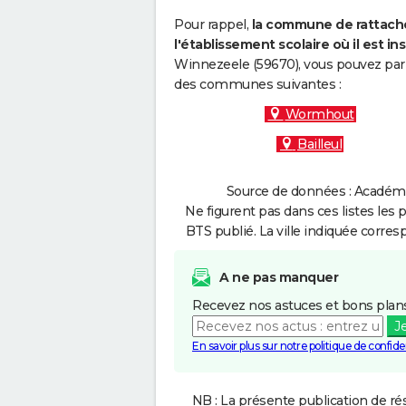
Pour rappel,
la commune de rattache
l'établissement scolaire où il est ins
Winnezeele (59670), vous pouvez par 
des communes suivantes :
Wormhout
Bailleul
Source de données : Académie 
Ne figurent pas dans ces listes les 
BTS publié. La ville indiquée corres
A ne pas manquer
Recevez nos astuces et bons plans
J
En savoir plus sur notre politique de confiden
NB : La présente publication de rés