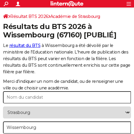
ACTUALITÉS
Connexion
S'inscrire
Résultat BTS 2026
Académie de Strasbourg
Rechercher
Société
Education
Villes
Politique
Faits Divers
Monde
+
SPORT
Résultats du BTS 2026 à
Football
Cyclisme
Forum
Coupe du monde 2026
Tennis
Rugby
CULTURE
Wissembourg
(67160) [PUBLIÉ]
TNT
Cinéma
Musique
Programme TV
Streaming
Sorties cinéma
+
FINANCE
Le
résultat du BTS
à Wissembourg a été dévoilé par le
ministère de l'Education nationale. L'heure de publication des
Impôts
Immobilier
Banque
Crédit
Retraite
Epargne
Risques naturels par ville
Assurance
AUTO
résultats du BTS peut varier en fonction de la filière. Les
résultats du BTS sont continuellement enrichis sur cette page
Réserver un essai
Berlines
Forum auto
Essais
Citadines
SUV
+
HIGH-TECH
filière par filière.
Meilleur smartphone
Ordinateurs
Guide high-tech
Mobiles
Internet
Jeux vidéo
+
BRICOLAGE
Merci d'indiquer un nom de candidat, ou de renseigner une
ville ou de choisir une académie.
Aménagement intérieur
Cuisine
Jardinage
+
Forum
Extérieur
Salle de bains
Rangement
WEEK-END
Escapades
Expositions
Week-end nature
Guides de France
Patrimoine
Musées
+
LIFESTYLE
Bien-être
Mode
+
Art de vivre
Loisirs
Modes de vie
SANTE
Guide de la santé
Médicaments
+
Alimentation
Maladies
Sommeil
VOYAGE