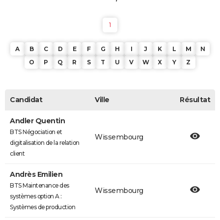
1
A
B
C
D
E
F
G
H
I
J
K
L
M
N
O
P
Q
R
S
T
U
V
W
X
Y
Z
Candidat
Ville
Résultat
Andler Quentin
BTS Négociation et
Wissembourg
digitalisation de la relation
client
Andrès Emilien
BTS Maintenance des
Wissembourg
systèmes option A :
Systèmes de production