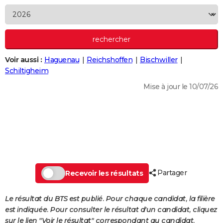
City break
Voyage de noces
Climat
Destinations
Voyage nature
Forum
+
PHOTO
GUIDES D'ACHAT
BONS PLANS
Voir aussi :
Haguenau
Reichshoffen
Bischwiller
Schiltigheim
CARTE DE VOEUX
Mise à jour le 10/07/26
Carte Bonne année
Carte Pâques
Carte de Noël
Carte Saint-Valentin
Carte d'anniversaire
DICTIONNAIRE
Biographies
Expressions
Dictionnaire
Citations
Proverbes
PROGRAMME TV
COPAINS D'AVANT
Se connecter
Collèges
Universités
Service militaire
S'inscrire
Lycées
Primaires
Entreprises
Avis de recherche
AVIS DE DÉCÈS
Partager
Recevoir les résultats
FORUM
Lifestyle
Sport
Television
Cinema
Bricolage
Culture
Auto
Voyage
Le résultat du BTS est publié. Pour chaque candidat, la filière
est indiquée. Pour consulter le résultat d'un candidat, cliquez
sur le lien "Voir le résultat" correspondant au candidat.