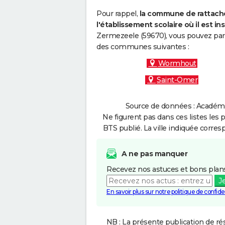
Pour rappel,
la commune de rattache
l'établissement scolaire où il est ins
Zermezeele (59670), vous pouvez par 
des communes suivantes :
Wormhout
Saint-Omer
Source de données : Académie 
Ne figurent pas dans ces listes les 
BTS publié. La ville indiquée corres
A ne pas manquer
Recevez nos astuces et bons plans
J
En savoir plus sur notre politique de confiden
NB : La présente publication de rés