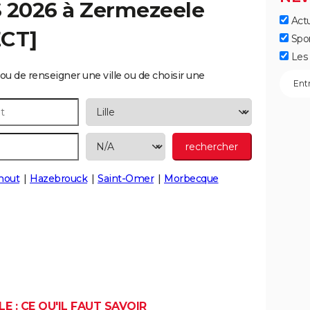
S 2026 à
Zermezeele
Actu
ECT]
Spo
Les 
ou de renseigner une ville ou de choisir une
out
Hazebrouck
Saint-Omer
Morbecque
E : CE QU'IL FAUT SAVOIR