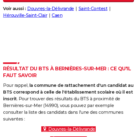
City break
Voyage de noces
Climat
Destinations
Voyage nature
Forum
+
PHOTO
Voir aussi :
Douvres-la-Délivrande
Saint-Contest
Hérouville-Saint-Clair
Caen
GUIDES D'ACHAT
BONS PLANS
CARTE DE VOEUX
Carte Bonne année
Carte Pâques
Carte de Noël
Carte Saint-Valentin
Carte d'anniversaire
DICTIONNAIRE
Biographies
Expressions
Dictionnaire
Citations
Proverbes
RÉSULTAT DU BTS À BERNIÈRES-SUR-MER : CE QU'IL
PROGRAMME TV
FAUT SAVOIR
COPAINS D'AVANT
Pour rappel,
la commune de rattachement d'un candidat au
BTS correspond à celle de l'établissement scolaire où il est
Se connecter
Collèges
Universités
Service militaire
S'inscrire
Lycées
Primaires
Entreprises
Avis de recherche
AVIS DE DÉCÈS
inscrit
. Pour trouver des résultats du BTS à proximité de
Bernières-sur-Mer (14990), vous pouvez par exemple
FORUM
consulter la liste des candidats dans l'une des communes
Lifestyle
Sport
Television
Cinema
Bricolage
Culture
Auto
Voyage
suivantes :
Douvres-la-Délivrande