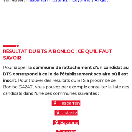
Voir aussi :
Hasparren
Ustaritz
Bayonne
Anglet
City break
Voyage de noces
Climat
Destinations
Voyage nature
Forum
+
PHOTO
GUIDES D'ACHAT
BONS PLANS
CARTE DE VOEUX
RÉSULTAT DU BTS À BONLOC : CE QU'IL FAUT
Carte Bonne année
Carte Pâques
Carte de Noël
Carte Saint-Valentin
Carte d'anniversaire
DICTIONNAIRE
SAVOIR
Biographies
Expressions
Dictionnaire
Citations
Proverbes
PROGRAMME TV
Pour rappel,
la commune de rattachement d'un candidat au
BTS correspond à celle de l'établissement scolaire où il est
COPAINS D'AVANT
inscrit
. Pour trouver des résultats du BTS à proximité de
Bonloc (64240), vous pouvez par exemple consulter la liste des
Se connecter
Collèges
Universités
Service militaire
S'inscrire
Lycées
Primaires
Entreprises
Avis de recherche
AVIS DE DÉCÈS
candidats dans l'une des communes suivantes :
FORUM
Hasparren
Ustaritz
Lifestyle
Sport
Television
Cinema
Bricolage
Culture
Auto
Voyage
Bayonne