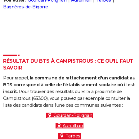
Voir aussi :
Gourdan-Polignan
Aureilhan
Tarbes
City break
Voyage de noces
Climat
Destinations
Voyage nature
Forum
+
Bagnères-de-Bigorre
PHOTO
GUIDES D'ACHAT
BONS PLANS
CARTE DE VOEUX
Carte Bonne année
Carte Pâques
Carte de Noël
Carte Saint-Valentin
Carte d'anniversaire
DICTIONNAIRE
RÉSULTAT DU BTS À CAMPISTROUS : CE QU'IL FAUT
SAVOIR
Biographies
Expressions
Dictionnaire
Citations
Proverbes
PROGRAMME TV
Pour rappel,
la commune de rattachement d'un candidat au
COPAINS D'AVANT
BTS correspond à celle de l'établissement scolaire où il est
inscrit
. Pour trouver des résultats du BTS à proximité de
Se connecter
Collèges
Universités
Service militaire
S'inscrire
Lycées
Primaires
Entreprises
Avis de recherche
AVIS DE DÉCÈS
Campistrous (65300), vous pouvez par exemple consulter la
liste des candidats dans l'une des communes suivantes :
FORUM
Gourdan-Polignan
Lifestyle
Sport
Television
Cinema
Bricolage
Culture
Auto
Voyage
Aureilhan
Tarbes