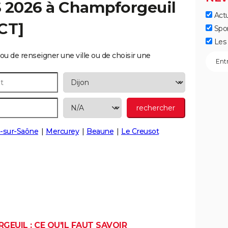
S 2026 à
Champforgeuil
Actu
CT]
Spo
Les 
ou de renseigner une ville ou de choisir une
-sur-Saône
Mercurey
Beaune
Le Creusot
EUIL : CE QU'IL FAUT SAVOIR