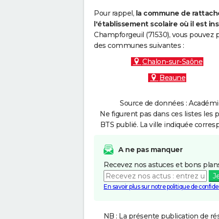
Pour rappel,
la commune de rattache
l'établissement scolaire où il est ins
Champforgeuil (71530), vous pouvez pa
des communes suivantes :
Chalon-sur-Saône
Beaune
Source de données : Académie 
Ne figurent pas dans ces listes les 
BTS publié. La ville indiquée corres
A ne pas manquer
Recevez nos astuces et bons plans
J
En savoir plus sur notre politique de confiden
NB : La présente publication de rés