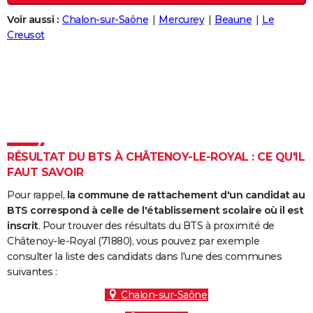
City break
Voyage de noces
Climat
Destinations
Voyage nature
Forum
+
PHOTO
Voir aussi :
Chalon-sur-Saône
Mercurey
Beaune
Le
Creusot
GUIDES D'ACHAT
BONS PLANS
CARTE DE VOEUX
Carte Bonne année
Carte Pâques
Carte de Noël
Carte Saint-Valentin
Carte d'anniversaire
DICTIONNAIRE
Biographies
Expressions
Dictionnaire
Citations
Proverbes
RÉSULTAT DU BTS À CHÂTENOY-LE-ROYAL : CE QU'IL
PROGRAMME TV
FAUT SAVOIR
COPAINS D'AVANT
Pour rappel,
la commune de rattachement d'un candidat au
BTS correspond à celle de l'établissement scolaire où il est
Se connecter
Collèges
Universités
Service militaire
S'inscrire
Lycées
Primaires
Entreprises
Avis de recherche
AVIS DE DÉCÈS
inscrit
. Pour trouver des résultats du BTS à proximité de
Châtenoy-le-Royal (71880), vous pouvez par exemple
FORUM
consulter la liste des candidats dans l'une des communes
Lifestyle
Sport
Television
Cinema
Bricolage
Culture
Auto
Voyage
suivantes :
Chalon-sur-Saône