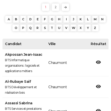
1
2
A
B
C
D
E
F
G
H
I
J
K
L
M
N
O
P
Q
R
S
T
U
V
W
X
Y
Z
Candidat
Ville
Résultat
Akpossan Jean-Isaac
BTS Informatique
Chaumont
organisations : logiciels et
applications métiers
Al-Rubaye Saif
Chaumont
BTS Développement et
réalisation bois
Assassi Sabrina
BTS Services et prestations