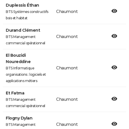
Duplessis Éthan
Chaumont
BTS Systèmes constructifs
bois et habitat
Durand Clément
Chaumont
BTS Management
commercial opérationnel
El Bouzidi
Noureddine
Chaumont
BTS Informatique
organisations : logiciels et
applications métiers
Et Fatma
Chaumont
BTS Management
commercial opérationnel
Flogny Dylan
Chaumont
BTS Management