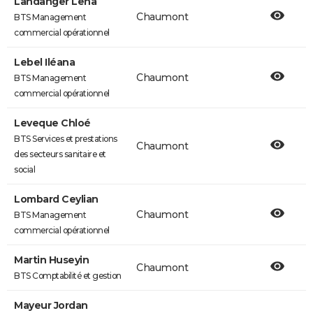
Landanger Lena
Chaumont
BTS Management
commercial opérationnel
Lebel Iléana
Chaumont
BTS Management
commercial opérationnel
Leveque Chloé
BTS Services et prestations
Chaumont
des secteurs sanitaire et
social
Lombard Ceylian
Chaumont
BTS Management
commercial opérationnel
Martin Huseyin
Chaumont
BTS Comptabilité et gestion
Mayeur Jordan