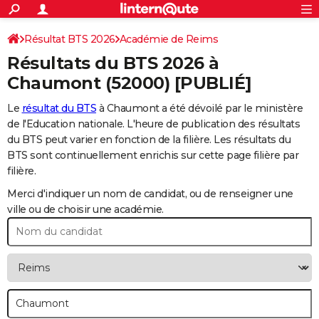
ACTUALITÉS
Connexion
S'inscrire
Résultat BTS 2026
Académie de Reims
Rechercher
Société
Education
Villes
Politique
Faits Divers
Monde
+
SPORT
Résultats du BTS 2026 à
Football
Cyclisme
Forum
Coupe du monde 2026
Tennis
Rugby
CULTURE
Chaumont
(52000) [PUBLIÉ]
TNT
Cinéma
Musique
Programme TV
Streaming
Sorties cinéma
+
FINANCE
Le
résultat du BTS
à Chaumont a été dévoilé par le ministère
de l'Education nationale. L'heure de publication des résultats
Impôts
Immobilier
Banque
Crédit
Retraite
Epargne
Risques naturels par ville
Assurance
AUTO
du BTS peut varier en fonction de la filière. Les résultats du
BTS sont continuellement enrichis sur cette page filière par
Réserver un essai
Berlines
Forum auto
Essais
Citadines
SUV
+
HIGH-TECH
filière.
Meilleur smartphone
Ordinateurs
Guide high-tech
Mobiles
Internet
Jeux vidéo
+
BRICOLAGE
Merci d'indiquer un nom de candidat, ou de renseigner une
ville ou de choisir une académie.
Aménagement intérieur
Cuisine
Jardinage
+
Forum
Extérieur
Salle de bains
Rangement
WEEK-END
Escapades
Expositions
Week-end nature
Guides de France
Patrimoine
Musées
+
LIFESTYLE
Bien-être
Mode
+
Art de vivre
Loisirs
Modes de vie
SANTE
Guide de la santé
Médicaments
+
Alimentation
Maladies
Sommeil
VOYAGE