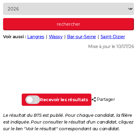
City break
Voyage de noces
Climat
Destinations
Voyage nature
Forum
+
PHOTO
GUIDES D'ACHAT
BONS PLANS
Voir aussi :
Langres
Wassy
Bar-sur-Seine
Saint-Dizier
CARTE DE VOEUX
Mise à jour le 10/07/26
Carte Bonne année
Carte Pâques
Carte de Noël
Carte Saint-Valentin
Carte d'anniversaire
DICTIONNAIRE
Biographies
Expressions
Dictionnaire
Citations
Proverbes
PROGRAMME TV
COPAINS D'AVANT
Se connecter
Collèges
Universités
Service militaire
S'inscrire
Lycées
Primaires
Entreprises
Avis de recherche
AVIS DE DÉCÈS
Partager
Recevoir les résultats
FORUM
Le résultat du BTS est publié. Pour chaque candidat, la filière
Lifestyle
Sport
Television
Cinema
Bricolage
Culture
Auto
Voyage
est indiquée. Pour consulter le résultat d'un candidat, cliquez
sur le lien "Voir le résultat" correspondant au candidat.