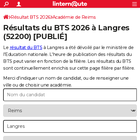
ACTUALITÉS
Connexion
S'inscrire
Résultat BTS 2026
Académie de Reims
Rechercher
Société
Education
Villes
Politique
Faits Divers
Monde
+
SPORT
Résultats du BTS 2026 à
Langres
Football
Cyclisme
Forum
Coupe du monde 2026
Tennis
Rugby
CULTURE
(52200) [PUBLIÉ]
TNT
Cinéma
Musique
Programme TV
Streaming
Sorties cinéma
+
FINANCE
Le
résultat du BTS
à Langres a été dévoilé par le ministère de
l'Education nationale. L'heure de publication des résultats du
Impôts
Immobilier
Banque
Crédit
Retraite
Epargne
Risques naturels par ville
Assurance
AUTO
BTS peut varier en fonction de la filière. Les résultats du BTS
sont continuellement enrichis sur cette page filière par filière.
Réserver un essai
Berlines
Forum auto
Essais
Citadines
SUV
+
HIGH-TECH
Merci d'indiquer un nom de candidat, ou de renseigner une
Meilleur smartphone
Ordinateurs
Guide high-tech
Mobiles
Internet
Jeux vidéo
+
BRICOLAGE
ville ou de choisir une académie.
Aménagement intérieur
Cuisine
Jardinage
+
Forum
Extérieur
Salle de bains
Rangement
WEEK-END
Escapades
Expositions
Week-end nature
Guides de France
Patrimoine
Musées
+
LIFESTYLE
Bien-être
Mode
+
Art de vivre
Loisirs
Modes de vie
SANTE
Guide de la santé
Médicaments
+
Alimentation
Maladies
Sommeil
VOYAGE