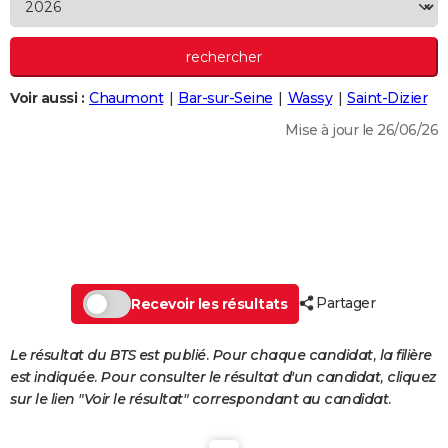
City break
Voyage de noces
Climat
Destinations
Voyage nature
Forum
+
PHOTO
GUIDES D'ACHAT
Voir aussi :
Chaumont
Bar-sur-Seine
Wassy
Saint-Dizier
BONS PLANS
Mise à jour le 26/06/26
CARTE DE VOEUX
Carte Bonne année
Carte Pâques
Carte de Noël
Carte Saint-Valentin
Carte d'anniversaire
DICTIONNAIRE
Biographies
Expressions
Dictionnaire
Citations
Proverbes
PROGRAMME TV
COPAINS D'AVANT
Partager
Se connecter
Collèges
Universités
Service militaire
S'inscrire
Lycées
Primaires
Entreprises
Avis de recherche
Recevoir les résultats
AVIS DE DÉCÈS
FORUM
Le résultat du BTS est publié. Pour chaque candidat, la filière
est indiquée. Pour consulter le résultat d'un candidat, cliquez
Lifestyle
Sport
Television
Cinema
Bricolage
Culture
Auto
Voyage
sur le lien "Voir le résultat" correspondant au candidat.