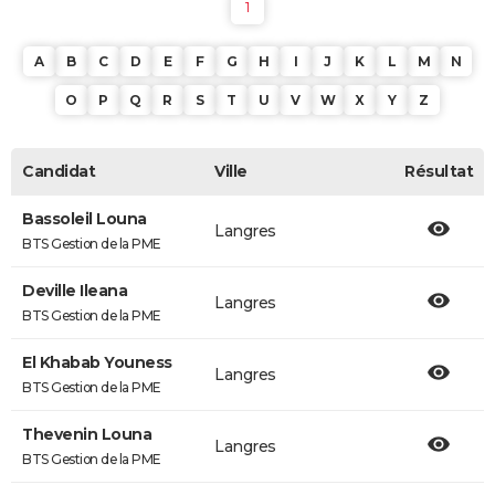
1
A
B
C
D
E
F
G
H
I
J
K
L
M
N
O
P
Q
R
S
T
U
V
W
X
Y
Z
Candidat
Ville
Résultat
Bassoleil Louna
Langres
BTS Gestion de la PME
Deville Ileana
Langres
BTS Gestion de la PME
El Khabab Youness
Langres
BTS Gestion de la PME
Thevenin Louna
Langres
BTS Gestion de la PME