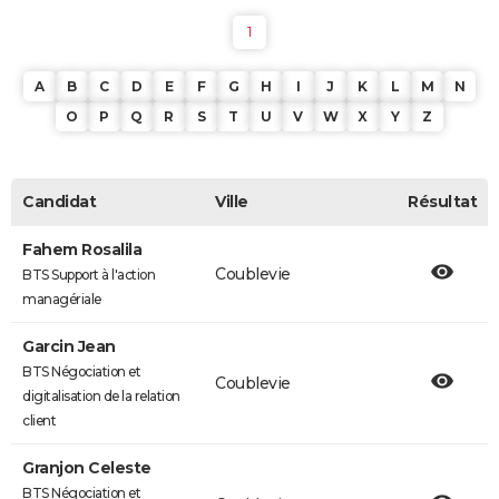
1
A
B
C
D
E
F
G
H
I
J
K
L
M
N
O
P
Q
R
S
T
U
V
W
X
Y
Z
Candidat
Ville
Résultat
Fahem Rosalila
Coublevie
BTS Support à l'action
managériale
Garcin Jean
BTS Négociation et
Coublevie
digitalisation de la relation
client
Granjon Celeste
BTS Négociation et