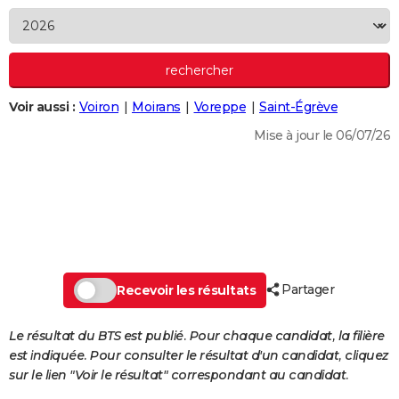
City break
Voyage de noces
Climat
Destinations
Voyage nature
Forum
+
PHOTO
GUIDES D'ACHAT
BONS PLANS
Voir aussi :
Voiron
Moirans
Voreppe
Saint-Égrève
CARTE DE VOEUX
Mise à jour le 06/07/26
Carte Bonne année
Carte Pâques
Carte de Noël
Carte Saint-Valentin
Carte d'anniversaire
DICTIONNAIRE
Biographies
Expressions
Dictionnaire
Citations
Proverbes
PROGRAMME TV
COPAINS D'AVANT
Se connecter
Collèges
Universités
Service militaire
S'inscrire
Lycées
Primaires
Entreprises
Avis de recherche
AVIS DE DÉCÈS
Partager
Recevoir les résultats
FORUM
Le résultat du BTS est publié. Pour chaque candidat, la filière
Lifestyle
Sport
Television
Cinema
Bricolage
Culture
Auto
Voyage
est indiquée. Pour consulter le résultat d'un candidat, cliquez
sur le lien "Voir le résultat" correspondant au candidat.