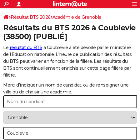
ACTUALITÉS
Connexion
S'inscrire
Résultat BTS 2026
Académie de Grenoble
Rechercher
Société
Education
Villes
Politique
Faits Divers
Monde
+
SPORT
Résultats du BTS 2026 à
Coublevie
Football
Cyclisme
Forum
Coupe du monde 2026
Tennis
Rugby
CULTURE
(38500) [PUBLIÉ]
TNT
Cinéma
Musique
Programme TV
Streaming
Sorties cinéma
+
FINANCE
Le
résultat du BTS
à Coublevie a été dévoilé par le ministère
de l'Education nationale. L'heure de publication des résultats
Impôts
Immobilier
Banque
Crédit
Retraite
Epargne
Risques naturels par ville
Assurance
AUTO
du BTS peut varier en fonction de la filière. Les résultats du
BTS sont continuellement enrichis sur cette page filière par
Réserver un essai
Berlines
Forum auto
Essais
Citadines
SUV
+
HIGH-TECH
filière.
Meilleur smartphone
Ordinateurs
Guide high-tech
Mobiles
Internet
Jeux vidéo
+
BRICOLAGE
Merci d'indiquer un nom de candidat, ou de renseigner une
ville ou de choisir une académie.
Aménagement intérieur
Cuisine
Jardinage
+
Forum
Extérieur
Salle de bains
Rangement
WEEK-END
Escapades
Expositions
Week-end nature
Guides de France
Patrimoine
Musées
+
LIFESTYLE
Bien-être
Mode
+
Art de vivre
Loisirs
Modes de vie
SANTE
Guide de la santé
Médicaments
+
Alimentation
Maladies
Sommeil
VOYAGE