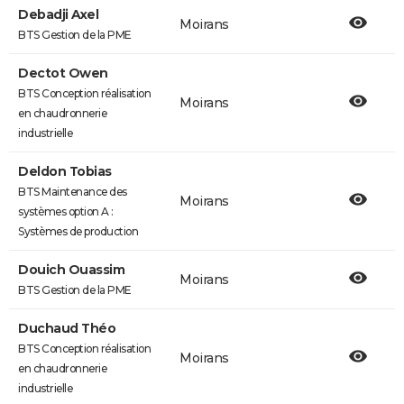
Debadji Axel
Moirans
BTS Gestion de la PME
Dectot Owen
BTS Conception réalisation
Moirans
en chaudronnerie
industrielle
Deldon Tobias
BTS Maintenance des
Moirans
systèmes option A :
Systèmes de production
Douich Ouassim
Moirans
BTS Gestion de la PME
Duchaud Théo
BTS Conception réalisation
Moirans
en chaudronnerie
industrielle