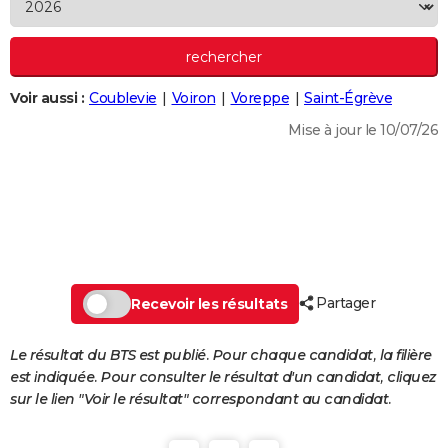
City break
Voyage de noces
Climat
Destinations
Voyage nature
Forum
+
PHOTO
GUIDES D'ACHAT
Voir aussi :
Coublevie
Voiron
Voreppe
Saint-Égrève
BONS PLANS
Mise à jour le 10/07/26
CARTE DE VOEUX
Carte Bonne année
Carte Pâques
Carte de Noël
Carte Saint-Valentin
Carte d'anniversaire
DICTIONNAIRE
Biographies
Expressions
Dictionnaire
Citations
Proverbes
PROGRAMME TV
COPAINS D'AVANT
Partager
Se connecter
Collèges
Universités
Service militaire
S'inscrire
Lycées
Primaires
Entreprises
Avis de recherche
Recevoir les résultats
AVIS DE DÉCÈS
FORUM
Le résultat du BTS est publié. Pour chaque candidat, la filière
est indiquée. Pour consulter le résultat d'un candidat, cliquez
Lifestyle
Sport
Television
Cinema
Bricolage
Culture
Auto
Voyage
sur le lien "Voir le résultat" correspondant au candidat.