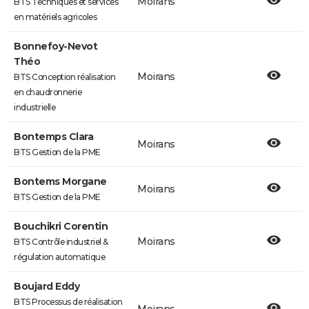
Moirans
BTS Techniques et services
en matériels agricoles
Bonnefoy-Nevot
Théo
Moirans
BTS Conception réalisation
en chaudronnerie
industrielle
Bontemps Clara
Moirans
BTS Gestion de la PME
Bontems Morgane
Moirans
BTS Gestion de la PME
Bouchikri Corentin
Moirans
BTS Contrôle industriel &
régulation automatique
Boujard Eddy
BTS Processus de réalisation