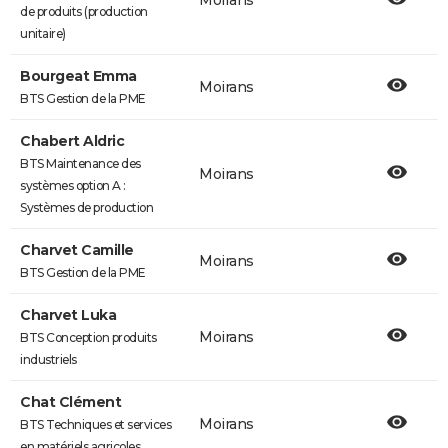
Moirans
de produits (production
unitaire)
Bourgeat Emma
Moirans
BTS Gestion de la PME
Chabert Aldric
BTS Maintenance des
Moirans
systèmes option A :
Systèmes de production
Charvet Camille
Moirans
BTS Gestion de la PME
Charvet Luka
Moirans
BTS Conception produits
industriels
Chat Clément
Moirans
BTS Techniques et services
en matériels agricoles