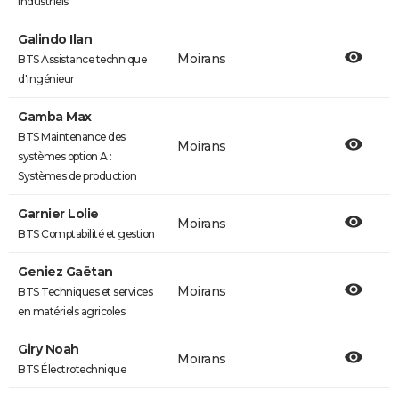
industriels
Galindo Ilan
Moirans
BTS Assistance technique
d'ingénieur
Gamba Max
BTS Maintenance des
Moirans
systèmes option A :
Systèmes de production
Garnier Lolie
Moirans
BTS Comptabilité et gestion
Geniez Gaëtan
Moirans
BTS Techniques et services
en matériels agricoles
Giry Noah
Moirans
BTS Électrotechnique