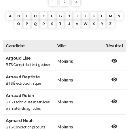
1
2
A
B
C
D
E
F
G
H
I
J
K
L
M
N
O
P
Q
R
S
T
U
V
W
X
Y
Z
Candidat
Ville
Résultat
Argoud Lise
Moirans
BTS Comptabilité et gestion
Arnaud Baptiste
Moirans
BTS Électrotechnique
Arnaud Robin
Moirans
BTS Techniques et services
en matériels agricoles
Aymard Noah
Moirans
BTS Conception produits