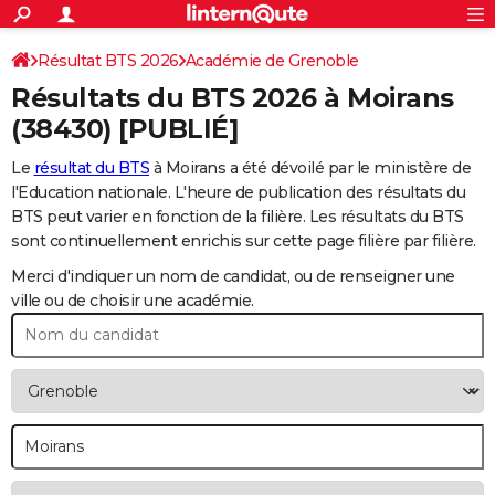
ACTUALITÉS
Connexion
S'inscrire
Résultat BTS 2026
Académie de Grenoble
Rechercher
Société
Education
Villes
Politique
Faits Divers
Monde
+
SPORT
Résultats du BTS 2026 à
Moirans
Football
Cyclisme
Forum
Coupe du monde 2026
Tennis
Rugby
CULTURE
(38430) [PUBLIÉ]
TNT
Cinéma
Musique
Programme TV
Streaming
Sorties cinéma
+
FINANCE
Le
résultat du BTS
à Moirans a été dévoilé par le ministère de
l'Education nationale. L'heure de publication des résultats du
Impôts
Immobilier
Banque
Crédit
Retraite
Epargne
Risques naturels par ville
Assurance
AUTO
BTS peut varier en fonction de la filière. Les résultats du BTS
sont continuellement enrichis sur cette page filière par filière.
Réserver un essai
Berlines
Forum auto
Essais
Citadines
SUV
+
HIGH-TECH
Merci d'indiquer un nom de candidat, ou de renseigner une
Meilleur smartphone
Ordinateurs
Guide high-tech
Mobiles
Internet
Jeux vidéo
+
BRICOLAGE
ville ou de choisir une académie.
Aménagement intérieur
Cuisine
Jardinage
+
Forum
Extérieur
Salle de bains
Rangement
WEEK-END
Escapades
Expositions
Week-end nature
Guides de France
Patrimoine
Musées
+
LIFESTYLE
Bien-être
Mode
+
Art de vivre
Loisirs
Modes de vie
SANTE
Guide de la santé
Médicaments
+
Alimentation
Maladies
Sommeil
VOYAGE