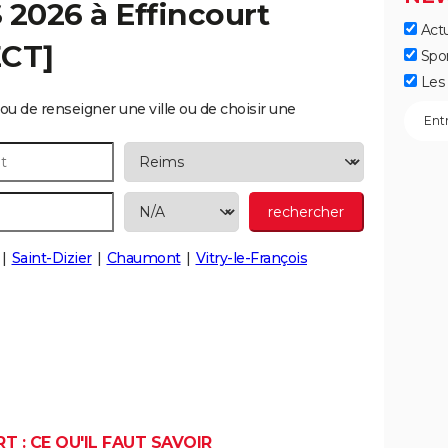
S 2026 à
Effincourt
Actu
ECT]
Spo
Les 
ou de renseigner une ville ou de choisir une
Saint-Dizier
Chaumont
Vitry-le-François
T : CE QU'IL FAUT SAVOIR