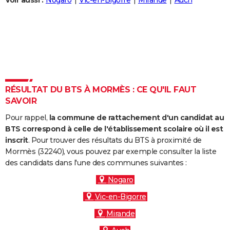
Voir aussi :
Nogaro
Vic-en-Bigorre
Mirande
Auch
City break
Voyage de noces
Climat
Destinations
Voyage nature
Forum
+
PHOTO
GUIDES D'ACHAT
BONS PLANS
CARTE DE VOEUX
RÉSULTAT DU BTS À MORMÈS : CE QU'IL FAUT
Carte Bonne année
Carte Pâques
Carte de Noël
Carte Saint-Valentin
Carte d'anniversaire
DICTIONNAIRE
SAVOIR
Biographies
Expressions
Dictionnaire
Citations
Proverbes
PROGRAMME TV
Pour rappel,
la commune de rattachement d'un candidat au
BTS correspond à celle de l'établissement scolaire où il est
COPAINS D'AVANT
inscrit
. Pour trouver des résultats du BTS à proximité de
Mormès (32240), vous pouvez par exemple consulter la liste
Se connecter
Collèges
Universités
Service militaire
S'inscrire
Lycées
Primaires
Entreprises
Avis de recherche
AVIS DE DÉCÈS
des candidats dans l'une des communes suivantes :
FORUM
Nogaro
Vic-en-Bigorre
Lifestyle
Sport
Television
Cinema
Bricolage
Culture
Auto
Voyage
Mirande