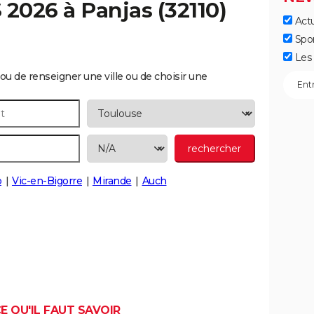
S 2026 à
Panjas
(32110)
Actu
Spo
Les 
ou de renseigner une ville ou de choisir une
o
Vic-en-Bigorre
Mirande
Auch
E QU'IL FAUT SAVOIR