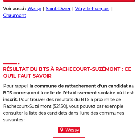
City break
Voyage de noces
Climat
Destinations
Voyage nature
Forum
+
PHOTO
Voir aussi :
Wassy
Saint-Dizier
Vitry-le-François
Chaumont
GUIDES D'ACHAT
BONS PLANS
CARTE DE VOEUX
Carte Bonne année
Carte Pâques
Carte de Noël
Carte Saint-Valentin
Carte d'anniversaire
DICTIONNAIRE
Biographies
Expressions
Dictionnaire
Citations
Proverbes
RÉSULTAT DU BTS À RACHECOURT-SUZÉMONT : CE
PROGRAMME TV
QU'IL FAUT SAVOIR
COPAINS D'AVANT
Pour rappel,
la commune de rattachement d'un candidat au
BTS correspond à celle de l'établissement scolaire où il est
Se connecter
Collèges
Universités
Service militaire
S'inscrire
Lycées
Primaires
Entreprises
Avis de recherche
AVIS DE DÉCÈS
inscrit
. Pour trouver des résultats du BTS à proximité de
Rachecourt-Suzémont (52130), vous pouvez par exemple
FORUM
consulter la liste des candidats dans l'une des communes
Lifestyle
Sport
Television
Cinema
Bricolage
Culture
Auto
Voyage
suivantes :
Wassy