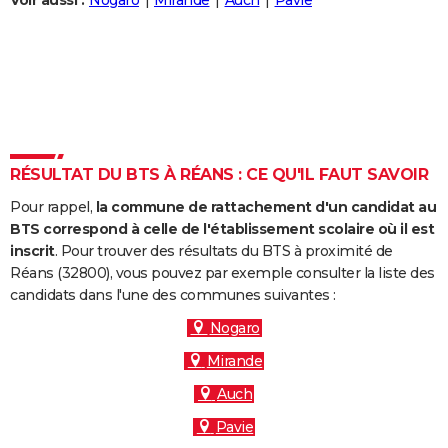
Voir aussi :
Nogaro
Mirande
Auch
Pavie
City break
Voyage de noces
Climat
Destinations
Voyage nature
Forum
+
PHOTO
GUIDES D'ACHAT
BONS PLANS
CARTE DE VOEUX
RÉSULTAT DU BTS À RÉANS : CE QU'IL FAUT SAVOIR
Carte Bonne année
Carte Pâques
Carte de Noël
Carte Saint-Valentin
Carte d'anniversaire
DICTIONNAIRE
Pour rappel,
la commune de rattachement d'un candidat au
Biographies
Expressions
Dictionnaire
Citations
Proverbes
PROGRAMME TV
BTS correspond à celle de l'établissement scolaire où il est
inscrit
. Pour trouver des résultats du BTS à proximité de
COPAINS D'AVANT
Réans (32800), vous pouvez par exemple consulter la liste des
candidats dans l'une des communes suivantes :
Se connecter
Collèges
Universités
Service militaire
S'inscrire
Lycées
Primaires
Entreprises
Avis de recherche
AVIS DE DÉCÈS
Nogaro
FORUM
Mirande
Lifestyle
Sport
Television
Cinema
Bricolage
Culture
Auto
Voyage
Auch
Pavie