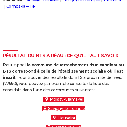
Voir aussi :
Moissy-Cramayel
Savigny-le-Temple
Lieusaint
City break
Voyage de noces
Climat
Destinations
Voyage nature
Forum
+
Combs-la-Ville
PHOTO
GUIDES D'ACHAT
BONS PLANS
CARTE DE VOEUX
Carte Bonne année
Carte Pâques
Carte de Noël
Carte Saint-Valentin
Carte d'anniversaire
DICTIONNAIRE
RÉSULTAT DU BTS À RÉAU : CE QU'IL FAUT SAVOIR
Biographies
Expressions
Dictionnaire
Citations
Proverbes
PROGRAMME TV
Pour rappel,
la commune de rattachement d'un candidat au
BTS correspond à celle de l'établissement scolaire où il est
COPAINS D'AVANT
inscrit
. Pour trouver des résultats du BTS à proximité de Réau
(77550), vous pouvez par exemple consulter la liste des
Se connecter
Collèges
Universités
Service militaire
S'inscrire
Lycées
Primaires
Entreprises
Avis de recherche
AVIS DE DÉCÈS
candidats dans l'une des communes suivantes :
FORUM
Moissy-Cramayel
Savigny-le-Temple
Lifestyle
Sport
Television
Cinema
Bricolage
Culture
Auto
Voyage
Lieusaint