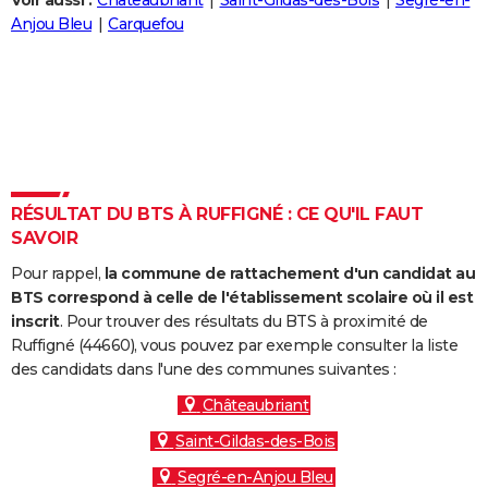
Voir aussi :
Châteaubriant
Saint-Gildas-des-Bois
Segré-en-
City break
Voyage de noces
Climat
Destinations
Voyage nature
Forum
+
Anjou Bleu
Carquefou
PHOTO
GUIDES D'ACHAT
BONS PLANS
CARTE DE VOEUX
Carte Bonne année
Carte Pâques
Carte de Noël
Carte Saint-Valentin
Carte d'anniversaire
DICTIONNAIRE
RÉSULTAT DU BTS À RUFFIGNÉ : CE QU'IL FAUT
SAVOIR
Biographies
Expressions
Dictionnaire
Citations
Proverbes
PROGRAMME TV
Pour rappel,
la commune de rattachement d'un candidat au
COPAINS D'AVANT
BTS correspond à celle de l'établissement scolaire où il est
inscrit
. Pour trouver des résultats du BTS à proximité de
Se connecter
Collèges
Universités
Service militaire
S'inscrire
Lycées
Primaires
Entreprises
Avis de recherche
AVIS DE DÉCÈS
Ruffigné (44660), vous pouvez par exemple consulter la liste
des candidats dans l'une des communes suivantes :
FORUM
Châteaubriant
Lifestyle
Sport
Television
Cinema
Bricolage
Culture
Auto
Voyage
Saint-Gildas-des-Bois
Segré-en-Anjou Bleu