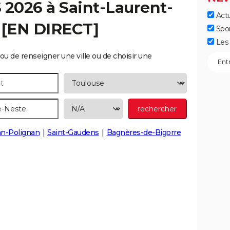
S 2026 à
Saint-Laurent-
Actu
 [EN DIRECT]
Spo
Les 
ou de renseigner une ville ou de choisir une
n-Polignan
Saint-Gaudens
Bagnères-de-Bigorre