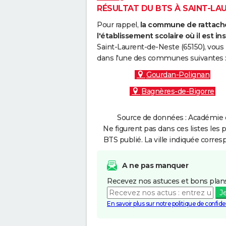
RÉSULTAT DU BTS À SAINT-LAU
Pour rappel,
la commune de rattache
l'établissement scolaire où il est ins
Saint-Laurent-de-Neste (65150), vous 
dans l'une des communes suivantes 
Gourdan-Polignan
Bagnères-de-Bigorre
Source de données : Académie d
Ne figurent pas dans ces listes les 
BTS publié. La ville indiquée corres
A ne pas manquer
Recevez nos astuces et bons plans
J
En savoir plus sur notre politique de confiden