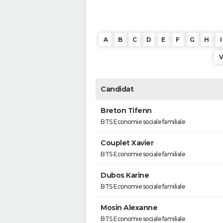
A
B
C
D
E
F
G
H
I
Candidat
Breton Tifenn
BTS Economie sociale familiale
Couplet Xavier
BTS Economie sociale familiale
Dubos Karine
BTS Economie sociale familiale
Mosin Alexanne
BTS Economie sociale familiale