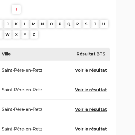
1
J
K
L
M
N
O
P
Q
R
S
T
U
V
W
X
Y
Z
Ville
Résultat
BTS
Saint-Père-en-Retz
Voir le résultat
Saint-Père-en-Retz
Voir le résultat
Saint-Père-en-Retz
Voir le résultat
Saint-Père-en-Retz
Voir le résultat