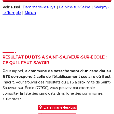
City break
Voyage de noces
Climat
Destinations
Voyage nature
Forum
+
PHOTO
Voir aussi :
Dammarie-les-Lys
Le Mée-sur-Seine
Savigny-
le-Temple
Melun
GUIDES D'ACHAT
BONS PLANS
CARTE DE VOEUX
Carte Bonne année
Carte Pâques
Carte de Noël
Carte Saint-Valentin
Carte d'anniversaire
DICTIONNAIRE
Biographies
Expressions
Dictionnaire
Citations
Proverbes
RÉSULTAT DU BTS À SAINT-SAUVEUR-SUR-ÉCOLE :
PROGRAMME TV
CE QU'IL FAUT SAVOIR
COPAINS D'AVANT
Pour rappel,
la commune de rattachement d'un candidat au
BTS correspond à celle de l'établissement scolaire où il est
Se connecter
Collèges
Universités
Service militaire
S'inscrire
Lycées
Primaires
Entreprises
Avis de recherche
AVIS DE DÉCÈS
inscrit
. Pour trouver des résultats du BTS à proximité de Saint-
Sauveur-sur-École (77930), vous pouvez par exemple
FORUM
consulter la liste des candidats dans l'une des communes
Lifestyle
Sport
Television
Cinema
Bricolage
Culture
Auto
Voyage
suivantes :
Dammarie-les-Lys