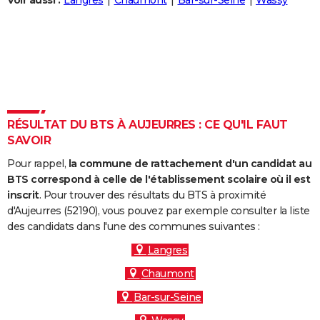
Voir aussi :
Langres
Chaumont
Bar-sur-Seine
Wassy
City break
Voyage de noces
Climat
Destinations
Voyage nature
Forum
+
PHOTO
GUIDES D'ACHAT
BONS PLANS
CARTE DE VOEUX
RÉSULTAT DU BTS À AUJEURRES : CE QU'IL FAUT
Carte Bonne année
Carte Pâques
Carte de Noël
Carte Saint-Valentin
Carte d'anniversaire
DICTIONNAIRE
SAVOIR
Biographies
Expressions
Dictionnaire
Citations
Proverbes
PROGRAMME TV
Pour rappel,
la commune de rattachement d'un candidat au
BTS correspond à celle de l'établissement scolaire où il est
COPAINS D'AVANT
inscrit
. Pour trouver des résultats du BTS à proximité
d'Aujeurres (52190), vous pouvez par exemple consulter la liste
Se connecter
Collèges
Universités
Service militaire
S'inscrire
Lycées
Primaires
Entreprises
Avis de recherche
AVIS DE DÉCÈS
des candidats dans l'une des communes suivantes :
FORUM
Langres
Chaumont
Lifestyle
Sport
Television
Cinema
Bricolage
Culture
Auto
Voyage
Bar-sur-Seine