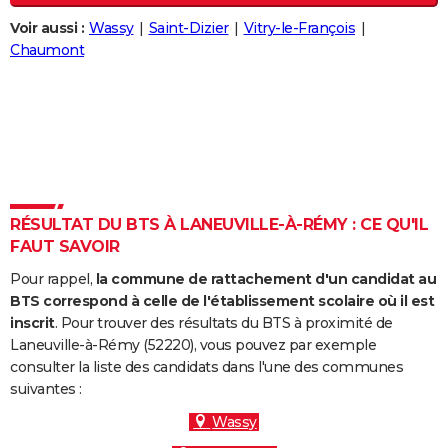
City break
Voyage de noces
Climat
Destinations
Voyage nature
Forum
+
PHOTO
Voir aussi :
Wassy
Saint-Dizier
Vitry-le-François
Chaumont
GUIDES D'ACHAT
BONS PLANS
CARTE DE VOEUX
Carte Bonne année
Carte Pâques
Carte de Noël
Carte Saint-Valentin
Carte d'anniversaire
DICTIONNAIRE
Biographies
Expressions
Dictionnaire
Citations
Proverbes
RÉSULTAT DU BTS À LANEUVILLE-À-RÉMY : CE QU'IL
PROGRAMME TV
FAUT SAVOIR
COPAINS D'AVANT
Pour rappel,
la commune de rattachement d'un candidat au
BTS correspond à celle de l'établissement scolaire où il est
Se connecter
Collèges
Universités
Service militaire
S'inscrire
Lycées
Primaires
Entreprises
Avis de recherche
AVIS DE DÉCÈS
inscrit
. Pour trouver des résultats du BTS à proximité de
Laneuville-à-Rémy (52220), vous pouvez par exemple
FORUM
consulter la liste des candidats dans l'une des communes
Lifestyle
Sport
Television
Cinema
Bricolage
Culture
Auto
Voyage
suivantes :
Wassy