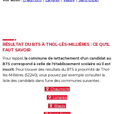
Voir aussi :
Chaumont
Langres
Wassy
Saint-Dizier
City break
Voyage de noces
Climat
Destinations
Voyage nature
Forum
+
PHOTO
GUIDES D'ACHAT
BONS PLANS
CARTE DE VOEUX
RÉSULTAT DU BTS À THOL-LÈS-MILLIÈRES : CE QU'IL
Carte Bonne année
Carte Pâques
Carte de Noël
Carte Saint-Valentin
Carte d'anniversaire
DICTIONNAIRE
FAUT SAVOIR
Biographies
Expressions
Dictionnaire
Citations
Proverbes
PROGRAMME TV
Pour rappel,
la commune de rattachement d'un candidat au
BTS correspond à celle de l'établissement scolaire où il est
COPAINS D'AVANT
inscrit
. Pour trouver des résultats du BTS à proximité de Thol-
lès-Millières (52240), vous pouvez par exemple consulter la
Se connecter
Collèges
Universités
Service militaire
S'inscrire
Lycées
Primaires
Entreprises
Avis de recherche
AVIS DE DÉCÈS
liste des candidats dans l'une des communes suivantes :
FORUM
Chaumont
Langres
Lifestyle
Sport
Television
Cinema
Bricolage
Culture
Auto
Voyage
Wassy